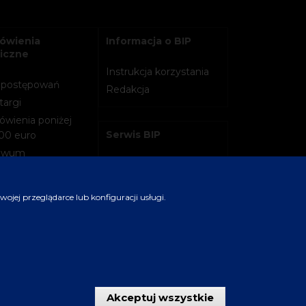
ówienia
Informacja o BIP
iczne
Instrukcja korzystania
 postępowań
Redakcja
targi
wienia poniżej
Serwis BIP
00 euro
hiwum
Polityka prywatności
Regulamin serwisu
jej przeglądarce lub konfiguracji usługi.
oszenia
szenia
Akceptuj wszystkie