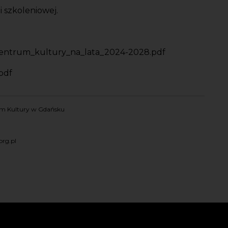
 szkoleniowej.
centrum_kultury_na_lata_2024-2028.pdf
pdf
rum Kultury w Gdańsku
rg.pl