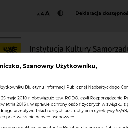
A
Deklaracja dostępnoś
A
A
iczko, Szanowny Użytkowniku,
e
Staże i praktyki
Wolontariat
Zasady funkc
żytkowniku Biuletynu Informacji Publicznej Nadbałtyckiego C
 25 maja 2018 r. obowiązuje tzw. RODO, czyli Rozporządzenie P
o BIP
Ogłoszenia
Cyberbezpieczeństwo
 kwietnia 2016 r. w sprawie ochrony osób fizycznych w związku 
dnego przepływu takich danych oraz uchylenia dyrektywy 95/
ych przetwarzanie danych osobowych.
z w nowej polityce prywatności Biuletynu Informacji Publiczne