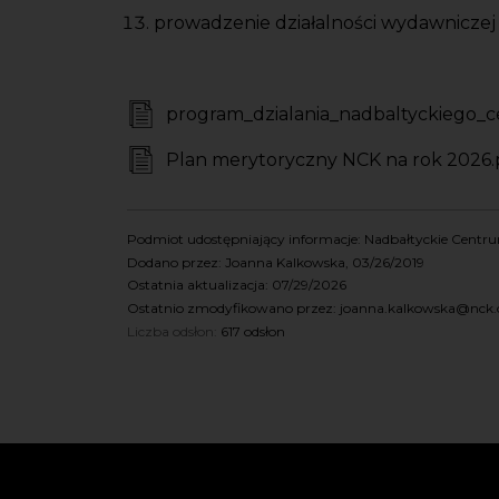
prowadzenie działalności wydawniczej i
Pliki - dokumenty
program_dzialania_nadbaltyckiego_
Pliki - dokumenty
Plan merytoryczny NCK na rok 2026.
Podmiot udostępniający informacje: Nadbałtyckie Cent
Dodano przez: Joanna Kalkowska, 03/26/2019
Ostatnia aktualizacja: 07/29/2026
Ostatnio zmodyfikowano przez: joanna.kalkowska@nck.o
Liczba odsłon:
617 odsłon