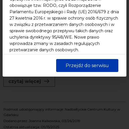
Usługa dystrybucji energii
obowiązuje tzw. RODO, czyli Rozporządzenie
elektrycznej - zamówienie z
Parlamentu Europejskiego i Rady (UE) 2016/679 z dnia
27 kwietnia 2016 r. w sprawie ochrony osób fizycznych
wolnej ręki
w związku z przetwarzaniem danych osobowych i w
sprawie swobodnego przepływu takich danych oraz
Tryb postępowania: Zamówienie z wolnej ręki na
uchylenia dyrektywy 95/48/WE. Nowe prawo
podstawie art. 213 ust. 1 oraz art. 214 ust. 1 pkt 1 lit. a
wprowadza zmiany w zasadach regulujących
ustawy z dnia 11 września 2019 r. – Prawo zamówień
przetwarzanie danych osobowych.
publicznych (t.j. Dz.U. z 2024 r., poz. 1320, z późn.
zm.). Przedmiot zamówienia: Świadczenie usług
Szczegółowe zapisy znajdziesz w nowej polityce
Przejdź do serwisu
prywatności Biuletynu Informacji Publicznej
dystrybucji (przesyłu) energii...
Nadbałtyckiego Centrum Kultury w Gdańsku.
Jednocześnie informujemy, że Państwa dane są
czytaj więcej
przetwarzane w sposób bezpieczny, z należytą
starannością i zgodnie z obowiązującymi przepisami.
Podmiot udostępniający informacje: Nadbałtyckie Centrum Kultury w
Gdańsku
Dodano przez: Joanna Kalkowska, 03/26/2019
Ostatnia aktualizacja: 09/15/2025