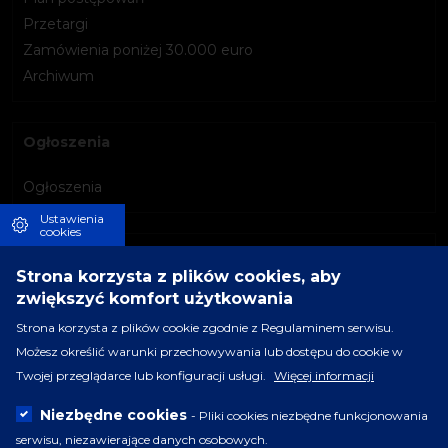
Przetargi
Zamówienia poniżej 30.000 euro
Archiwum
Ogłoszenia
Ogłoszenia
Ustawienia
cookies
Informacja o BIP
Strona korzysta z plików cookies, aby
zwiększyć komfort użytkowania
Instrukcja korzystania
Redakcja
Strona korzysta z plików cookie zgodnie z Regulaminem serwisu.
Możesz określić warunki przechowywania lub dostępu do cookie w
Twojej przeglądarce lub konfiguracji usługi.
Więcej informacji
Serwis BIP
Niezbędne cookies
- Pliki cookies niezbędne funkcjonowania
Polityka prywatności
serwisu, niezawierające danych osobowych.