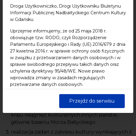
zakresie upowszechniania kultury oraz
Droga Użytkowniczko, Drogi Użytkowniku Biuletynu
Informacji Publicznej Nadbałtyckiego Centrum Kultury
organizowania i prowadzenia współpracy kulturalnej
w Gdańsku
województwa pomorskiego z innymi państwami, w
tym w szczególności państwami basenu Morza
Uprzejmie informujemy, że od 25 maja 2018 r.
Bałtyckiego.
obowiązuje tzw. RODO, czyli Rozporządzenie
Parlamentu Europejskiego i Rady (UE) 2016/679 z dnia
27 kwietnia 2016 r. w sprawie ochrony osób fizycznych
Do podstawowych zadań Centrum należy w
w związku z przetwarzaniem danych osobowych i w
szczególności:
sprawie swobodnego przepływu takich danych oraz
uchylenia dyrektywy 95/48/WE. Nowe prawo
wprowadza zmiany w zasadach regulujących
promocja kultury Pomorza na terenie kraju i za
przetwarzanie danych osobowych.
granicą, głównie w państwach basenu Morza
Szczegółowe zapisy znajdziesz w nowej polityce
Bałtyckiego
Przejdź do serwisu
prywatności Biuletynu Informacji Publicznej
stała prezentacja w województwie pomorskim i
Nadbałtyckiego Centrum Kultury w Gdańsku.
kraju osiągnięć kulturalnych innych państw,
Jednocześnie informujemy, że Państwa dane są
głównie basenu Morza Bałtyckiego
przetwarzane w sposób bezpieczny, z należytą
starannością i zgodnie z obowiązującymi przepisami.
realizacja zadań z zakresu kultury wynikających z