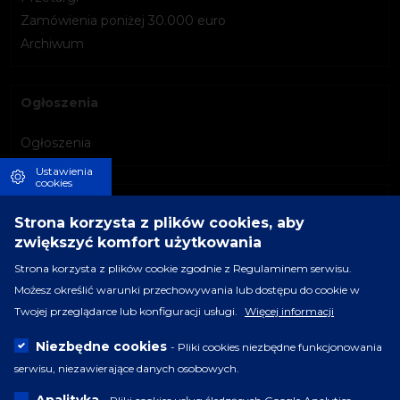
Zamówienia poniżej 30.000 euro
Archiwum
Ogłoszenia
Ogłoszenia
Ustawienia
cookies
Informacja o BIP
Strona korzysta z plików cookies, aby
zwiększyć komfort użytkowania
Instrukcja korzystania
Redakcja
Strona korzysta z plików cookie zgodnie z Regulaminem serwisu.
Możesz określić warunki przechowywania lub dostępu do cookie w
Twojej przeglądarce lub konfiguracji usługi.
Więcej informacji
Serwis BIP
Niezbędne cookies
- Pliki cookies niezbędne funkcjonowania
Polityka prywatności
serwisu, niezawierające danych osobowych.
Regulamin serwisu